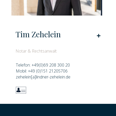
Tim Zehelein
Expand
Notar & Rechtsanwalt
Telefon: +49(0)69 208 300 20
Mobil: +49 (0)151 21205706
zehelein[a]lindner-zehelein.de